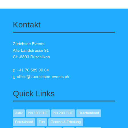
Kontakt
Zürichsee Events
Alte Landstrasse 91
CH-8803 Rüschlikon
+41 76 589 90 04
office@zuerichsee-events.ch
Quick Links
Aktiv
bis 100 CHF
bis 200 CHF
Drachenboot
Feierabend
Fun
Genuss & Erholung