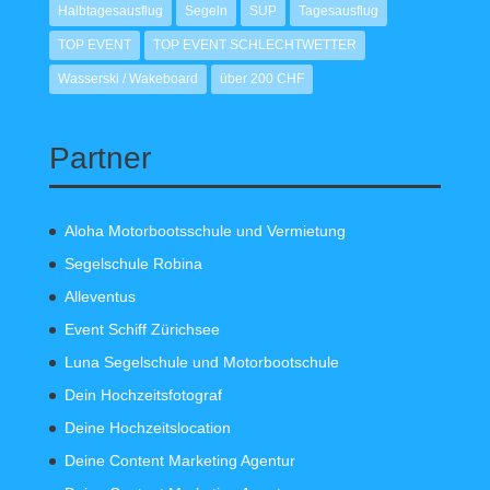
Halbtagesausflug
Segeln
SUP
Tagesausflug
TOP EVENT
TOP EVENT SCHLECHTWETTER
Wasserski / Wakeboard
über 200 CHF
Partner
Aloha Motorbootsschule und Vermietung
Segelschule Robina
Alleventus
Event Schiff Zürichsee
Luna Segelschule und Motorbootschule
Dein Hochzeitsfotograf
Deine Hochzeitslocation
Deine Content Marketing Agentur