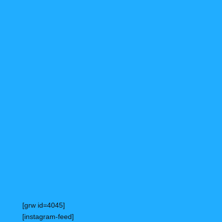
[grw id=4045]
[instagram-feed]