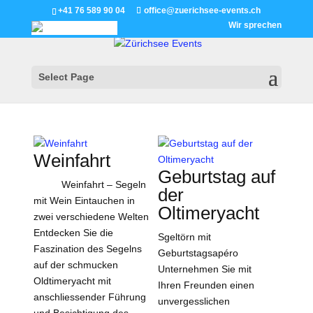
+41 76 589 90 04
office@zuerichsee-events.ch
Wir sprechen
Select Page
Weinfahrt
Geburtstag auf
Weinfahrt – Segeln
der
mit Wein Eintauchen in
Oltimeryacht
zwei verschiedene Welten
Entdecken Sie die
Sgeltörn mit
Faszination des Segelns
Geburtstagsapéro
auf der schmucken
Unternehmen Sie mit
Oldtimeryacht mit
Ihren Freunden einen
anschliessender Führung
unvergesslichen