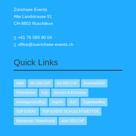
Zürichsee Events
Alte Landstrasse 91
CH-8803 Rüschlikon
+41 76 589 90 04
office@zuerichsee-events.ch
Quick Links
Aktiv
bis 100 CHF
bis 200 CHF
Drachenboot
Feierabend
Fun
Genuss & Erholung
Halbtagesausflug
Segeln
SUP
Tagesausflug
TOP EVENT
TOP EVENT SCHLECHTWETTER
Wasserski / Wakeboard
über 200 CHF