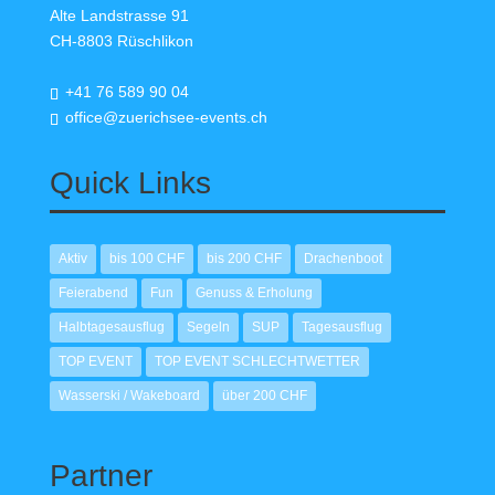
Alte Landstrasse 91
CH-8803 Rüschlikon
+41 76 589 90 04
office@zuerichsee-events.ch
Quick Links
Aktiv
bis 100 CHF
bis 200 CHF
Drachenboot
Feierabend
Fun
Genuss & Erholung
Halbtagesausflug
Segeln
SUP
Tagesausflug
TOP EVENT
TOP EVENT SCHLECHTWETTER
Wasserski / Wakeboard
über 200 CHF
Partner