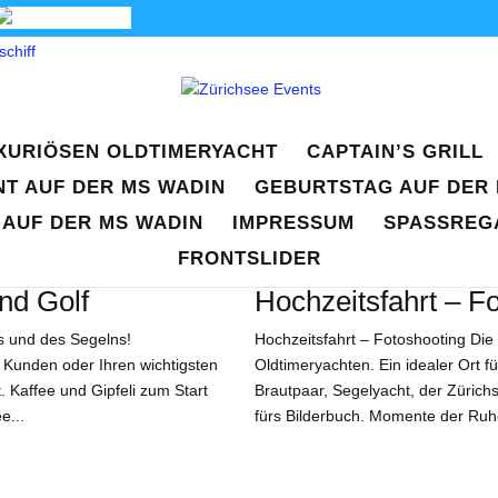
UXURIÖSEN OLDTIMERYACHT
CAPTAIN’S GRILL
T AUF DER MS WADIN
GEBURTSTAG AUF DER 
 AUF DER MS WADIN
IMPRESSUM
SPASSREG
FRONTSLIDER
nd Golf
Hochzeitsfahrt – F
ts und des Segelns!
Hochzeitsfahrt – Fotoshooting Die a
 Kunden oder Ihren wichtigsten
Oldtimeryachten. Ein idealer Ort 
 Kaffee und Gipfeli zum Start
Brautpaar, Segelyacht, der Zürich
e...
fürs Bilderbuch. Momente der Ruhe