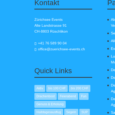
Kontakt
Pa
Zürichsee Events
Al
Alte Landstrasse 91
Ve
CH-8803 Rüschlikon
Se
Al
+41 76 589 90 04
Ev
office@zuerichsee-events.ch
Lu
Mo
Quick Links
De
De
De
Aktiv
bis 100 CHF
bis 200 CHF
Ag
Drachenboot
Feierabend
Fun
De
Genuss & Erholung
Ag
Halbtagesausflug
Segeln
SUP
Sa