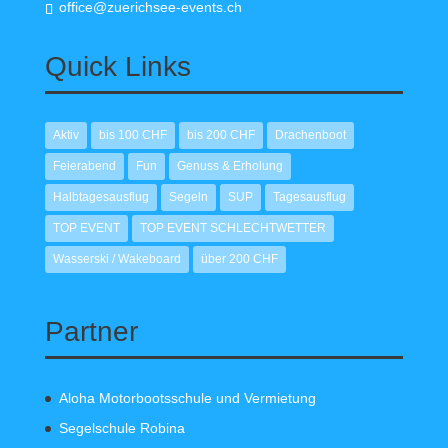
office@zuerichsee-events.ch
Quick Links
Aktiv
bis 100 CHF
bis 200 CHF
Drachenboot
Feierabend
Fun
Genuss & Erholung
Halbtagesausflug
Segeln
SUP
Tagesausflug
TOP EVENT
TOP EVENT SCHLECHTWETTER
Wasserski / Wakeboard
über 200 CHF
Partner
Aloha Motorbootsschule und Vermietung
Segelschule Robina